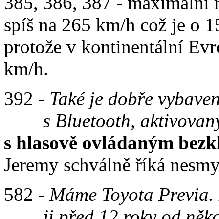
385, 386, 387 - maximální 
spíš na 265 km/h což je o
protože v kontinentální E
km/h.
392 -
Také je dobře vybaven
s Bluetooth, aktivovaný
s hlasově ovládaným bezk
Jeremy schválně říká nesmy
582 -
Máme Toyota Previa. 
ji před 12 roky od někoh