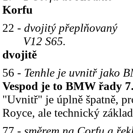
Korfu
22 -
dvojitý přeplňovaný
V12 S65.
dvojitě
56 -
Tenhle je uvnitř jako 
Vespod je to BMW řady 7
"Uvnitř" je úplně špatně, pr
Royce, ale technický zákl
77 -
směrem na Corfu a řek