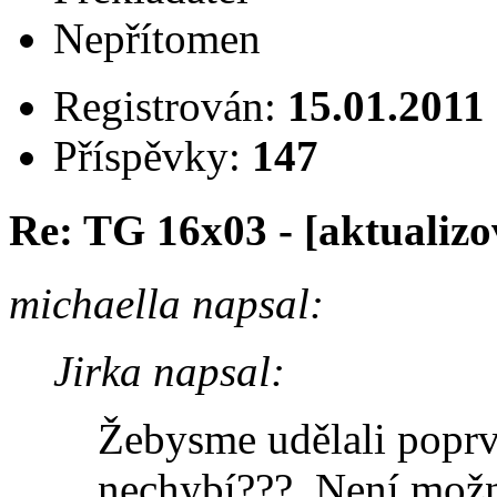
Nepřítomen
Registrován:
15.01.2011
Příspěvky:
147
Re: TG 16x03 - [aktualizo
michaella napsal:
Jirka napsal:
Žebysme udělali poprvé
nechybí??? Není možn