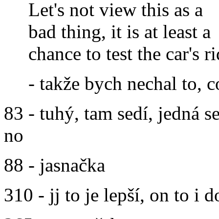
Let's not view this as a
bad thing, it is at least a
chance to test the car's ri
- takže bych nechal to, co
83 - tuhý, tam sedí, jedná s
no
88 - jasnačka
310 - jj to je lepší, on to i