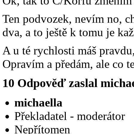
Ok, tak to C/Korfu změním
Ten podvozek, nevím no, cht
dva, a to ještě k tomu je kaž
A u té rychlosti máš pravdu,
Opravím a předám, ale co 
10
Odpověď zaslal
michae
michaella
Překladatel - moderátor
Nepřítomen