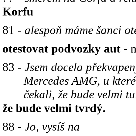
Korfu
81 -
alespoň máme šanci ote
otestovat podvozky aut
- m
83 -
Jsem docela překvapený
Mercedes AMG, u kteréh
čekali, že bude velmi tu
že bude velmi tvrdý.
88 -
Jo, vysíš na