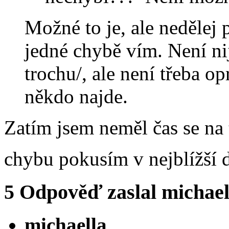
Možné to je, ale nedělej 
jedné chybě vím. Není n
trochu/, ale není třeba op
někdo najde.
Zatím jsem neměl čas se na t
chybu pokusím v nejblížší 
5
Odpověď zaslal
michael
michaella