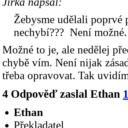
Jirka napsal:
Žebysme udělali poprvé p
nechybí??? Není možné.
Možné to je, ale nedělej př
chybě vím. Není nijak zásad
třeba opravovat. Tak uvidíme
4
Odpověď zaslal
Ethan
1
Ethan
Překladatel