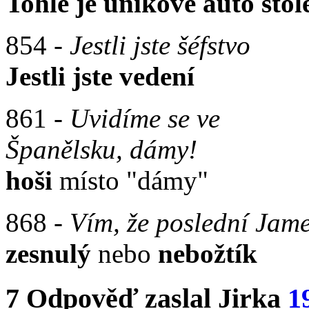
Tohle je únikové auto stole
854 -
Jestli jste šéfstvo
Jestli jste vedení
861 -
Uvidíme se ve
Španělsku, dámy!
hoši
místo "dámy"
868 -
Vím, že poslední Jam
zesnulý
nebo
nebožtík
7
Odpověď zaslal
Jirka
1