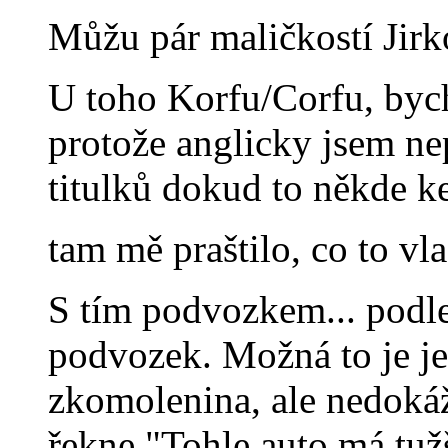
Můžu pár maličkostí Jirk
U toho Korfu/Corfu, bych
protože anglicky jsem nep
titulků dokud to někde k
tam mě praštilo, co to vla
S tím podvozkem... podle
podvozek. Možná to je j
zkomolenina, ale nedokáž
řekne "Tohle auto má tuž