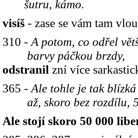
šutru, kámo.
visíš
- zase se vám tam vlo
310 -
A potom, co odřel vět
barvy páčkou brzdy,
odstranil
zní více sarkastic
365 -
Ale tohle je tak blízká
až, skoro bez rozdílu, 50
Ale stojí skoro 50 000 libe