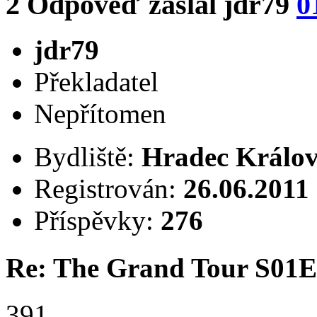
2
Odpověď zaslal
jdr79
0
jdr79
Překladatel
Nepřítomen
Bydliště:
Hradec Králov
Registrován:
26.06.2011
Příspěvky:
276
Re: The Grand Tour S01
391