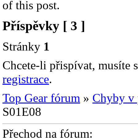
of this post.
Příspěvky [ 3 ]
Stránky
1
Chcete-li přispívat, musíte 
registrace
.
Top Gear fórum
»
Chyby v 
S01E08
Přechod na fórum: