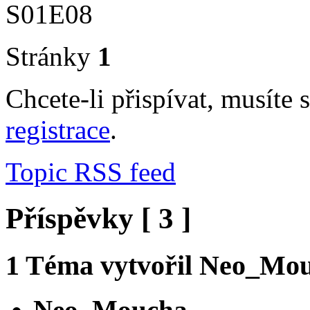
S01E08
Stránky
1
Chcete-li přispívat, musíte 
registrace
.
Topic RSS feed
Příspěvky [ 3 ]
1
Téma vytvořil
Neo_Mou
Neo_Moucha