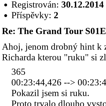
Registrován:
30.12.2014
Příspěvky:
2
Re: The Grand Tour S01E
Ahoj, jenom drobný hint k z
Richarda kterou "ruku" si z
365
00:23:44,426 --> 00:23:
Pokazil jsem si ruku.
Proto trvalo dlouho vysto