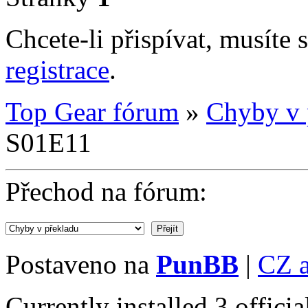
Chcete-li přispívat, musíte 
registrace
.
Top Gear fórum
»
Chyby v 
S01E11
Přechod na fórum:
Postaveno na
PunBB
|
CZ 
Currently installed
3 offici