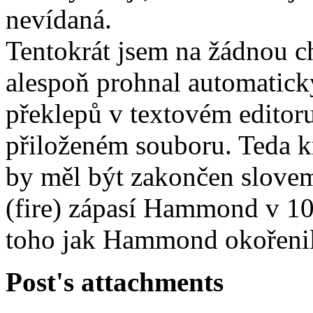
nevídaná.
Tentokrát jsem na žádnou ch
alespoň prohnal automatic
překlepů v textovém editoru
přiloženém souboru. Teda kr
by měl být zakončen slovem 
(fire) zápasí Hammond v 108
toho jak Hammond okořenil
Post's attachments