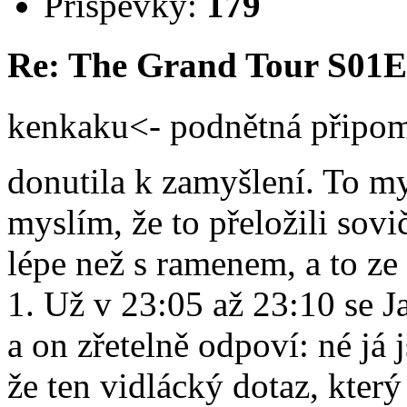
Příspěvky:
179
Re: The Grand Tour S01E
kenkaku<- podnětná připomí
donutila k zamyšlení. To my
myslím, že to přeložili sov
lépe než s ramenem, a to z
1. Už v 23:05 až 23:10 se J
a on zřetelně odpoví: né já 
že ten vidlácký dotaz, který