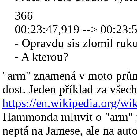
366
00:23:47,919 --> 00:23:
- Opravdu sis zlomil ruk
- A kterou?
"arm" znamená v moto prům
dost. Jeden příklad za všec
https://en.wikipedia.org/wi
Hammonda mluvit o "arm" j
neptá na Jamese, ale na aut