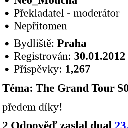
Překladatel - moderátor
Nepřítomen
Bydliště:
Praha
Registrován:
30.01.2012
Příspěvky:
1,267
Téma: The Grand Tour S
předem díky!
2
Odpověď zaslal
dual
23