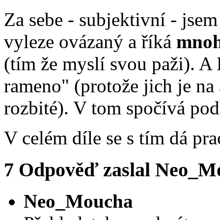
Za sebe - subjektivní - jsem
vyleze ovázaný a říká
mnoh
(tím že myslí svou paži). A
rameno" (protože jich je na 
rozbité). V tom spočívá pod
V celém díle se s tím dá pr
7
Odpověď zaslal
Neo_M
Neo_Moucha