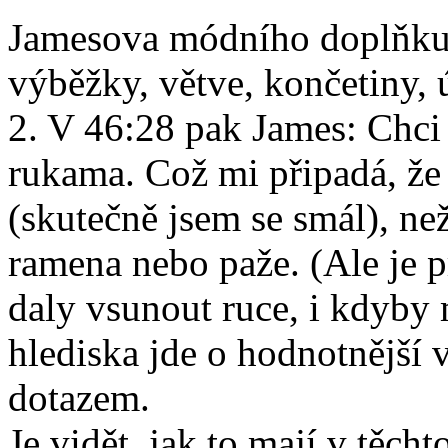
Jamesova módního doplňk
výběžky, větve, končetiny, 
2. V 46:28 pak James: Chci z
rukama. Což mi připadá, že 
(skutečně jsem se smál), ne
ramena nebo paže. (Ale je p
daly vsunout ruce, i kdyby
hlediska jde o hodnotnější 
dotazem.
Je vidět, jak to mají v těch