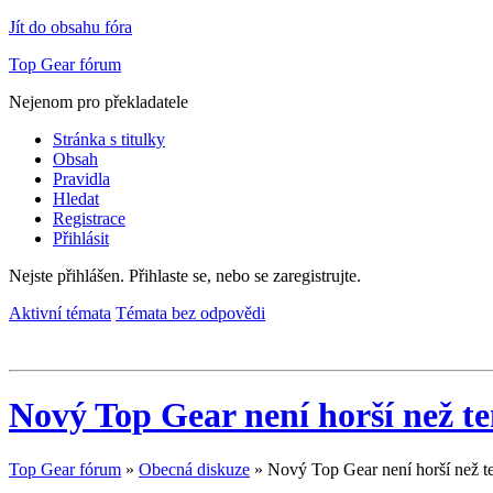
Jít do obsahu fóra
Top Gear fórum
Nejenom pro překladatele
Stránka s titulky
Obsah
Pravidla
Hledat
Registrace
Přihlásit
Nejste přihlášen.
Přihlaste se, nebo se zaregistrujte.
Aktivní témata
Témata bez odpovědi
Nový Top Gear není horší než te
Top Gear fórum
»
Obecná diskuze
»
Nový Top Gear není horší než te