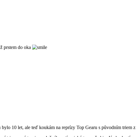
než prstem do oka
tu bylo 10 let, ale teď koukám na reprízy Top Gearu s původním triem z