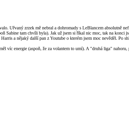
ovalo. Uřvaný zrzek mě nebral a dohromady s LeBlancem absolutně nefu
poň Sabine tam chvíli byla). Jak už jsem si říkal nic moc, tak na konci
arris a nějaký další pan z Youtube o kterém jsem moc nevěděl. Po shlé
měl víc energie (aspoň, že za volantem to umí). A "druhá liga" nahoru,