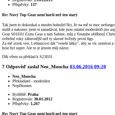
Příspěvky:
137
Re: Nový Top Gear není horší než ten starý
Tak jsem to dokoukal a musím bohužel říct, že na mě to moc nefung
nudil a nakonec jsem si zanadával, kde jsou ostatní moderátoři (no as
Gear S01E01 Extra Gear a tam Sabine, můj z Youtube oblíbený Chris H
světelné roky zábavnější než ty slavné hvězdy první ligy.
Za mě zrzek ven, Leblancovi dát "veselé látky", aby se víc usmíval a 
host byl super. Ale to je jenom můj názor.
Dík všem za překlad k S23E01
7
Odpověď zaslal
Neo_Moucha
03.06.2016 09:20
Neo_Moucha
Překladatel - moderátor
Nepřítomen
Bydliště:
Praha
Registrován:
30.01.2012
Příspěvky:
1,267
Re: Nový Top Gear není horší než ten starý