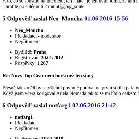
A to, co se spustilo na internetu, ten "hate" je jen kvůli tomu, že ta
Throttle po shlédnutí 2 minut
5
Odpověď zaslal
Neo_Moucha
01.06.2016 15:56
Neo_Moucha
Překladatel - moderátor
Nepřítomen
Bydliště:
Praha
Registrován:
30.01.2012
Příspěvky:
1,267
Re: Nový Top Gear není horší než ten starý
Přesně tak - měli by se všichni povinně podívat na první sérii a pak b
Když jsem včera korigoval Ariela Nomada tak to se mi líbilo celkem 
6
Odpověď zaslal
notfarg1
02.06.2016 21:42
notfarg1
Překladatel
Nepřítomen
Registrován:
15.03.2015