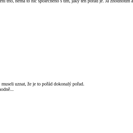
m není trio, nemá to nic společného s tím, jaký ten pořad je. Já zhodno
y museli uznat, že je to pořád dokonalý pořad.
hodně...