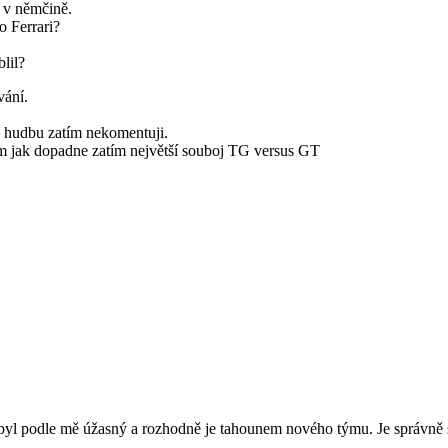
ě v němčině.
o Ferrari?
lil?
vání.
u hudbu zatím nekomentuji.
im jak dopadne zatím největší souboj TG versus GT
t byl podle mě úžasný a rozhodně je tahounem nového týmu. Je správně s