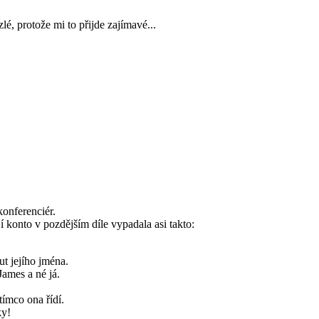
zlé, protože mi to přijde zajímavé...
konferenciér.
 konto v pozdějším díle vypadala asi takto:
t jejího jména.
 James a né já.
ímco ona řídí.
ky!