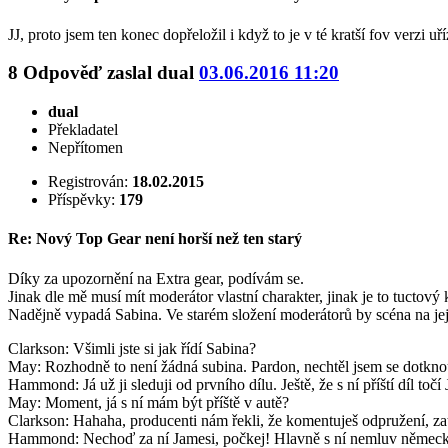
JJ, proto jsem ten konec dopřeložil i když to je v té kratší fov verzi uří
8
Odpověď zaslal
dual
03.06.2016 11:20
dual
Překladatel
Nepřítomen
Registrován:
18.02.2015
Příspěvky:
179
Re: Nový Top Gear není horší než ten starý
Díky za upozornění na Extra gear, podívám se.
Jinak dle mě musí mít moderátor vlastní charakter, jinak je to tuctový 
Nadějně vypadá Sabina. Ve starém složení moderátorů by scéna na její
Clarkson: Všimli jste si jak řídí Sabina?
May: Rozhodně to není žádná subina. Pardon, nechtěl jsem se dotknou
Hammond: Já už ji sleduji od prvního dílu. Ještě, že s ní příští díl točí
May: Moment, já s ní mám být příště v autě?
Clarkson: Hahaha, producenti nám řekli, že komentuješ odpružení, zat
Hammond: Nechoď za ní Jamesi, počkej! Hlavně s ní nemluv němec