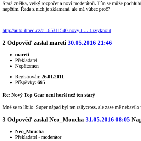
Stará znělka, velký rozpočet a noví moderátoři. Tím se může pochlubi
napětím. Řada z nich je zklamaná, ale má vůbec proč?
http://auto.ihned.cz/c1-65311540-novy-t … t-zvyknout
2
Odpověď zaslal
mareti
30.05.2016 21:46
mareti
Překladatel
Nepřítomen
Registrován:
26.01.2011
Příspěvky:
695
Re: Nový Top Gear není horší než ten starý
Mně se to líbilo. Super nápad byl ten rallycross, ale zase mě nebavilo
3
Odpověď zaslal
Neo_Moucha
31.05.2016 08:05
Nap
Neo_Moucha
Překladatel - moderátor