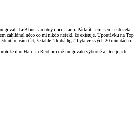
ngovali. LeBlanc samotný docela ano. Párkrát jsem jsem se docela
 jsem zahlídnul něco co mi nikdo neřekl, že existuje. Upoutávku na Top
dnutí musím říct, že tahle "druhá liga" byla ve svých 20 minutách o
 protože duo Harris a Reid pro mě fungovalo výborně a i ten jejich