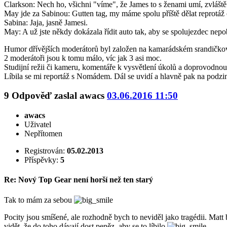
Clarkson: Nech ho, všichni "víme", že James to s ženami umí, zvlášt
May jde za Sabinou: Gutten tag, my máme spolu příště dělat reprotáž 
Sabina: Jaja, jasně Jamesi.
May: A už jste někdy dokázala řídit auto tak, aby se spolujezdec nepob
Humor dřívějších moderátorů byl založen na kamarádském srandičko
2 moderátoři jsou k tomu málo, víc jak 3 asi moc.
Studijní režii či kameru, komentáře k vysvětlení úkolů a doprovodno
Líbila se mi reportáž s Nomádem. Dál se uvidí a hlavně pak na podz
9
Odpověď zaslal
awacs
03.06.2016 11:50
awacs
Uživatel
Nepřítomen
Registrován:
05.02.2013
Příspěvky:
5
Re: Nový Top Gear není horší než ten starý
Tak to mám za sebou
Pocity jsou smíšené, ale rozhodně bych to neviděl jako tragédii. Mat
vidět, že do toho dávají dost peněz, aby se to líbilo