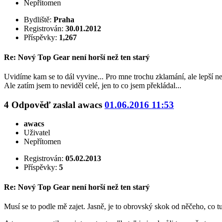
Nepřítomen
Bydliště:
Praha
Registrován:
30.01.2012
Příspěvky:
1,267
Re: Nový Top Gear není horší než ten starý
Uvidíme kam se to dál vyvine... Pro mne trochu zklamání, ale lepší 
Ale zatím jsem to neviděl celé, jen to co jsem překládal...
4
Odpověď zaslal
awacs
01.06.2016 11:53
awacs
Uživatel
Nepřítomen
Registrován:
05.02.2013
Příspěvky:
5
Re: Nový Top Gear není horší než ten starý
Musí se to podle mě zajet. Jasně, je to obrovský skok od něčeho, co 