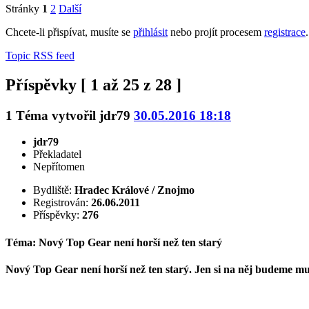
Stránky
1
2
Další
Chcete-li přispívat, musíte se
přihlásit
nebo projít procesem
registrace
.
Topic RSS feed
Příspěvky [ 1 až 25 z 28 ]
1
Téma vytvořil
jdr79
30.05.2016 18:18
jdr79
Překladatel
Nepřítomen
Bydliště:
Hradec Králové / Znojmo
Registrován:
26.06.2011
Příspěvky:
276
Téma: Nový Top Gear není horší než ten starý
Nový Top Gear není horší než ten starý. Jen si na něj budeme m