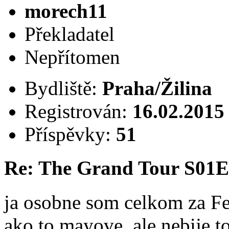
morech11
Překladatel
Nepřítomen
Bydliště:
Praha/Žilina
Registrován:
16.02.2015
Příspěvky:
51
Re: The Grand Tour S01
ja osobne som celkom za Ferr
ako to mayove, ale nebije t