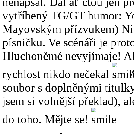
nenapsal. Dál ať čtou jen př
vytříbený TG/GT humor: Yo
Mayovským přízvukem) Nikd
písničku. Ve scénáři je pro
Hluchoněmé nevyjímaje! Ale 
rychlost nikdo nečekal
A
soubor s doplněnými titulk
jsem si volnější překlad), al
do toho. Mějte se!