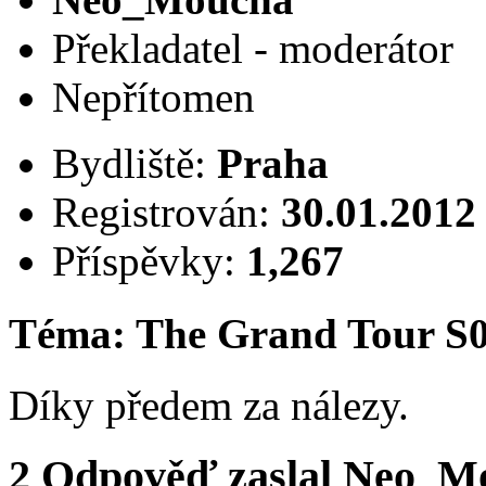
Překladatel - moderátor
Nepřítomen
Bydliště:
Praha
Registrován:
30.01.2012
Příspěvky:
1,267
Téma: The Grand Tour S
Díky předem za nálezy.
2
Odpověď zaslal
Neo_M