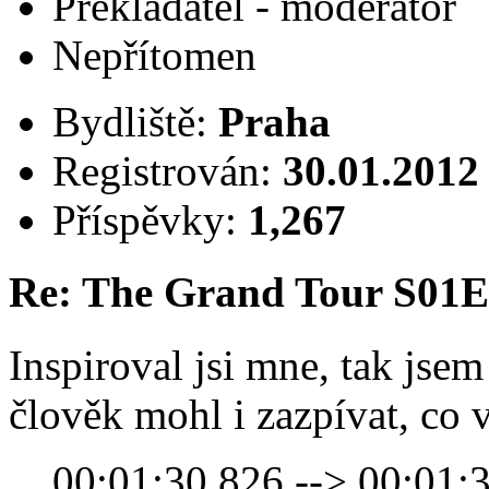
Překladatel - moderátor
Nepřítomen
Bydliště:
Praha
Registrován:
30.01.2012
Příspěvky:
1,267
Re: The Grand Tour S01
Inspiroval jsi mne, tak jsem 
člověk mohl i zazpívat, co 
00:01:30,826 --> 00:01: