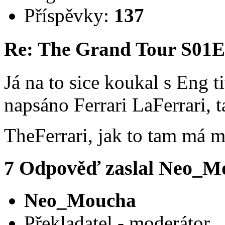
Příspěvky:
137
Re: The Grand Tour S01
Já na to sice koukal s Eng t
napsáno Ferrari LaFerrari, 
TheFerrari, jak to tam má 
7
Odpověď zaslal
Neo_M
Neo_Moucha
Překladatel - moderátor