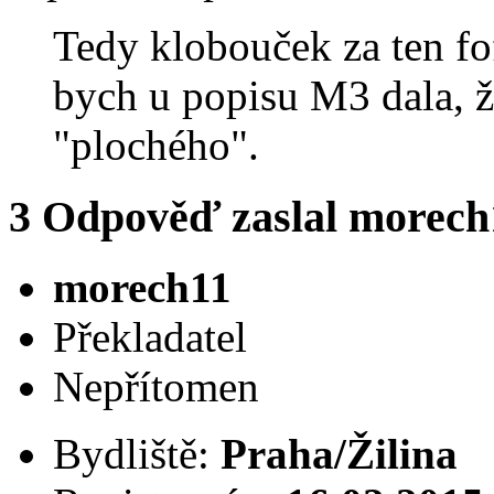
Tedy klobouček za ten fof
bych u popisu M3 dala, že
"plochého".
3
Odpověď zaslal
morech
morech11
Překladatel
Nepřítomen
Bydliště:
Praha/Žilina