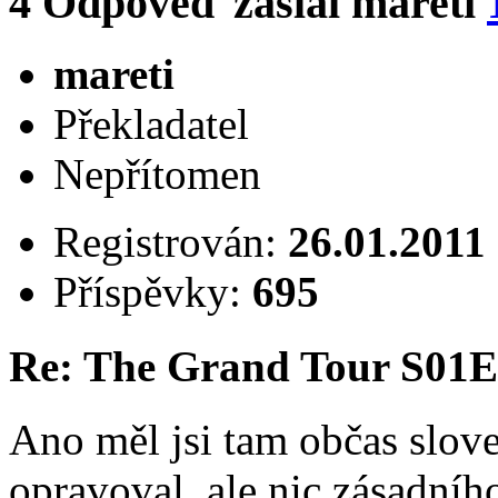
4
Odpověď zaslal
mareti
mareti
Překladatel
Nepřítomen
Registrován:
26.01.2011
Příspěvky:
695
Re: The Grand Tour S01
Ano měl jsi tam občas slove
opravoval, ale nic zásadníh