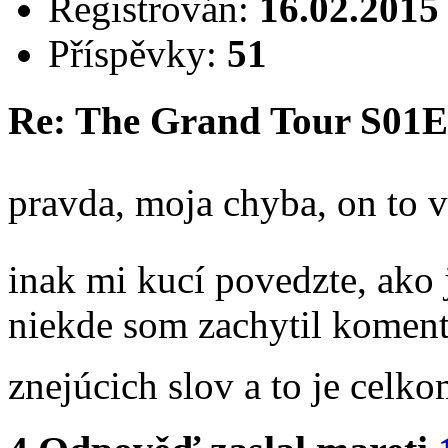
Registrován:
16.02.2015
Příspěvky:
51
Re: The Grand Tour S01
pravda, moja chyba, on to v
inak mi kucí povedzte, ako 
niekde som zachytil komentá
znejúcich slov a to je celko