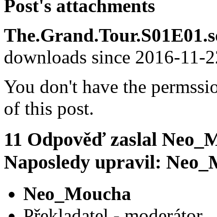
Post's attachments
The.Grand.Tour.S01E01.so
downloads since 2016-11-
You don't have the permssi
of this post.
11
Odpověď zaslal
Neo_M
Naposledy upravil: Neo_M
Neo_Moucha
Překladatel - moderátor