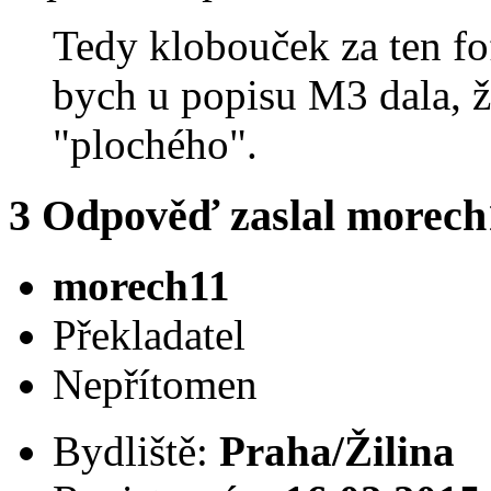
Tedy klobouček za ten fof
bych u popisu M3 dala, že
"plochého".
3
Odpověď zaslal
morech
morech11
Překladatel
Nepřítomen
Bydliště:
Praha/Žilina