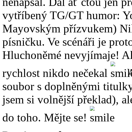
nenapsal. Dál ať čtou jen př
vytříbený TG/GT humor: Yo
Mayovským přízvukem) Nikd
písničku. Ve scénáři je pro
Hluchoněmé nevyjímaje! Ale 
rychlost nikdo nečekal
A
soubor s doplněnými titulk
jsem si volnější překlad), al
do toho. Mějte se!