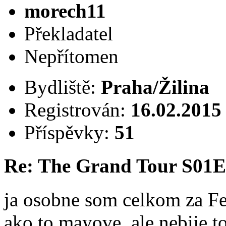
morech11
Překladatel
Nepřítomen
Bydliště:
Praha/Žilina
Registrován:
16.02.2015
Příspěvky:
51
Re: The Grand Tour S01
ja osobne som celkom za Ferr
ako to mayove, ale nebije t