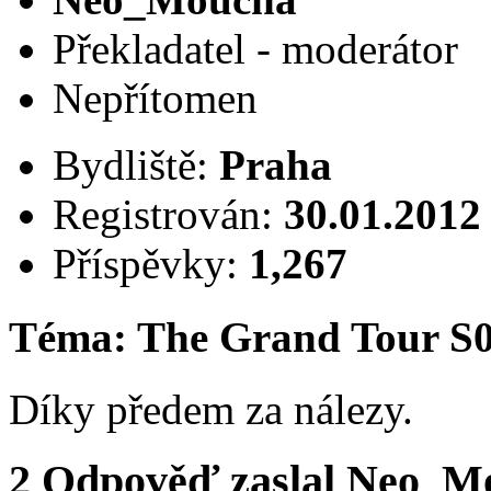
Překladatel - moderátor
Nepřítomen
Bydliště:
Praha
Registrován:
30.01.2012
Příspěvky:
1,267
Téma: The Grand Tour S
Díky předem za nálezy.
2
Odpověď zaslal
Neo_M