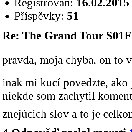
Registrován:
16.02.2015
Příspěvky:
51
Re: The Grand Tour S01
pravda, moja chyba, on to v
inak mi kucí povedzte, ako 
niekde som zachytil komentá
znejúcich slov a to je celko