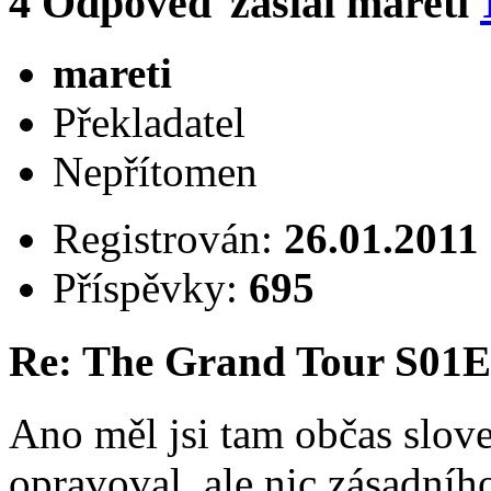
4
Odpověď zaslal
mareti
mareti
Překladatel
Nepřítomen
Registrován:
26.01.2011
Příspěvky:
695
Re: The Grand Tour S01
Ano měl jsi tam občas slove
opravoval, ale nic zásadníh