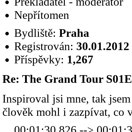
Překladatel - moderátor
Nepřítomen
Bydliště:
Praha
Registrován:
30.01.2012
Příspěvky:
1,267
Re: The Grand Tour S01
Inspiroval jsi mne, tak jsem 
člověk mohl i zazpívat, co 
00:01:30,826 --> 00:01: