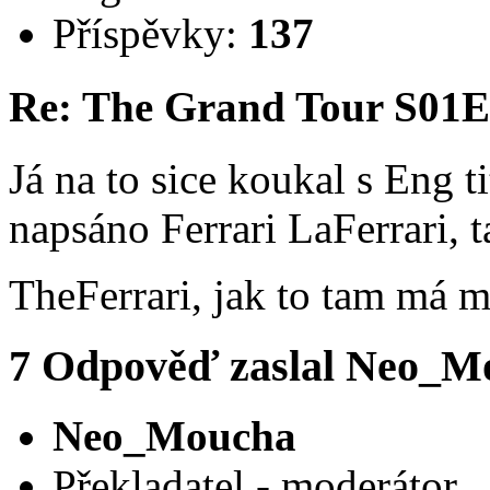
Příspěvky:
137
Re: The Grand Tour S01
Já na to sice koukal s Eng t
napsáno Ferrari LaFerrari, 
TheFerrari, jak to tam má 
7
Odpověď zaslal
Neo_M
Neo_Moucha
Překladatel - moderátor