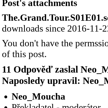
Post's attachments
The.Grand.Tour.S01E01.so
downloads since 2016-11-
You don't have the permssi
of this post.
11
Odpověď zaslal
Neo_M
Naposledy upravil: Neo_M
Neo_Moucha
Překladatel - moderátor